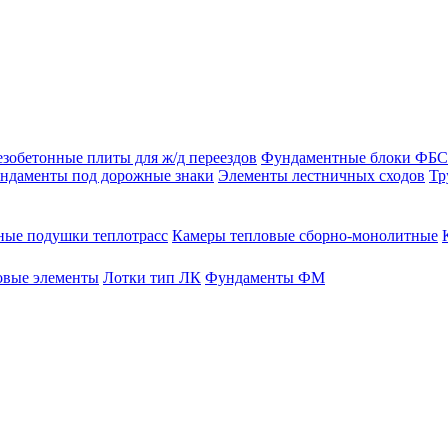
зобетонные плиты для ж/д переездов
Фундаментные блоки ФБС
ндаменты под дорожные знаки
Элементы лестничных сходов
Тр
ые подушки теплотрасс
Камеры тепловые сборно-монолитные
овые элементы
Лотки тип ЛК
Фундаменты ФМ