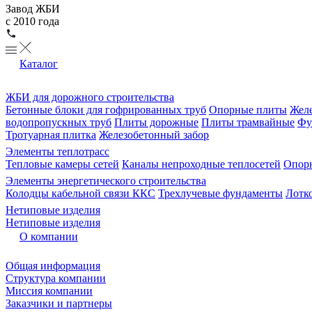
Завод ЖБИ
с 2010 года
Каталог
ЖБИ для дорожного строительства
Бетонные блоки для гофрированных труб
Опорные плиты
Желе
водопропускных труб
Плиты дорожные
Плиты трамвайные
Фу
Тротуарная плитка
Железобетонный забор
Элементы теплотрасс
Тепловые камеры сетей
Каналы непроходные теплосетей
Опорн
Элементы энергетического строительства
Колодцы кабельной связи ККС
Трехлучевые фундаменты
Лотк
Нетиповые изделия
Нетиповые изделия
О компании
Общая информация
Структура компании
Миссия компании
Заказчики и партнеры