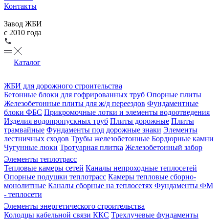
Контакты
Завод ЖБИ
с 2010 года
Каталог
ЖБИ для дорожного строительства
Бетонные блоки для гофрированных труб
Опорные плиты
Железобетонные плиты для ж/д переездов
Фундаментные
блоки ФБС
Прикромочные лотки и элементы водоотведения
Изделия водопропускных труб
Плиты дорожные
Плиты
трамвайные
Фундаменты под дорожные знаки
Элементы
лестничных сходов
Трубы железобетонные
Бордюрные камни
Чугунные люки
Тротуарная плитка
Железобетонный забор
Элементы теплотрасс
Тепловые камеры сетей
Каналы непроходные теплосетей
Опорные подушки теплотрасс
Камеры тепловые сборно-
монолитные
Каналы сборные на теплосетях
Фундаменты ФМ
- теплосети
Элементы энергетического строительства
Колодцы кабельной связи ККС
Трехлучевые фундаменты