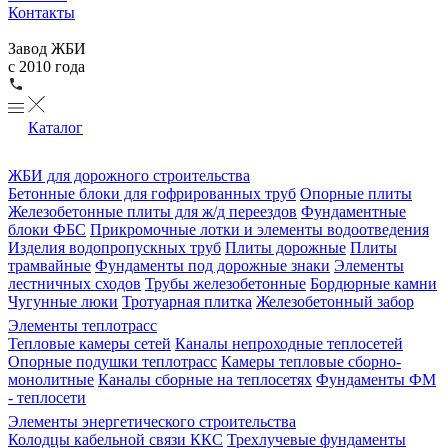
Контакты
Завод ЖБИ
с 2010 года
Каталог
ЖБИ для дорожного строительства
Бетонные блоки для гофрированных труб
Опорные плиты
Железобетонные плиты для ж/д переездов
Фундаментные
блоки ФБС
Прикромочные лотки и элементы водоотведения
Изделия водопропускных труб
Плиты дорожные
Плиты
трамвайные
Фундаменты под дорожные знаки
Элементы
лестничных сходов
Трубы железобетонные
Бордюрные камни
Чугунные люки
Тротуарная плитка
Железобетонный забор
Элементы теплотрасс
Тепловые камеры сетей
Каналы непроходные теплосетей
Опорные подушки теплотрасс
Камеры тепловые сборно-
монолитные
Каналы сборные на теплосетях
Фундаменты ФМ
- теплосети
Элементы энергетического строительства
Колодцы кабельной связи ККС
Трехлучевые фундаменты