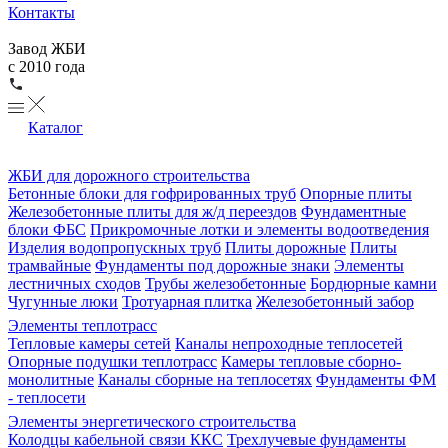
Контакты
Завод ЖБИ
с 2010 года
Каталог
ЖБИ для дорожного строительства
Бетонные блоки для гофрированных труб
Опорные плиты
Железобетонные плиты для ж/д переездов
Фундаментные
блоки ФБС
Прикромочные лотки и элементы водоотведения
Изделия водопропускных труб
Плиты дорожные
Плиты
трамвайные
Фундаменты под дорожные знаки
Элементы
лестничных сходов
Трубы железобетонные
Бордюрные камни
Чугунные люки
Тротуарная плитка
Железобетонный забор
Элементы теплотрасс
Тепловые камеры сетей
Каналы непроходные теплосетей
Опорные подушки теплотрасс
Камеры тепловые сборно-
монолитные
Каналы сборные на теплосетях
Фундаменты ФМ
- теплосети
Элементы энергетического строительства
Колодцы кабельной связи ККС
Трехлучевые фундаменты