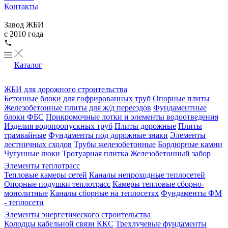
Контакты
Завод ЖБИ
с 2010 года
Каталог
ЖБИ для дорожного строительства
Бетонные блоки для гофрированных труб
Опорные плиты
Железобетонные плиты для ж/д переездов
Фундаментные
блоки ФБС
Прикромочные лотки и элементы водоотведения
Изделия водопропускных труб
Плиты дорожные
Плиты
трамвайные
Фундаменты под дорожные знаки
Элементы
лестничных сходов
Трубы железобетонные
Бордюрные камни
Чугунные люки
Тротуарная плитка
Железобетонный забор
Элементы теплотрасс
Тепловые камеры сетей
Каналы непроходные теплосетей
Опорные подушки теплотрасс
Камеры тепловые сборно-
монолитные
Каналы сборные на теплосетях
Фундаменты ФМ
- теплосети
Элементы энергетического строительства
Колодцы кабельной связи ККС
Трехлучевые фундаменты