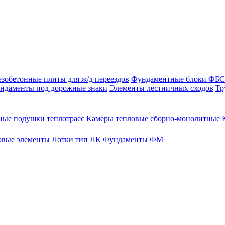
зобетонные плиты для ж/д переездов
Фундаментные блоки ФБС
ндаменты под дорожные знаки
Элементы лестничных сходов
Тр
ые подушки теплотрасс
Камеры тепловые сборно-монолитные
овые элементы
Лотки тип ЛК
Фундаменты ФМ