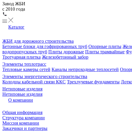
Завод ЖБИ
с 2010 года
Каталог
ЖБИ для дорожного строительства
Бетонные блоки для гофрированных труб
Опорные плиты
Желе
водопропускных труб
Плиты дорожные
Плиты трамвайные
Фу
Тротуарная плитка
Железобетонный забор
Элементы теплотрасс
Тепловые камеры сетей
Каналы непроходные теплосетей
Опорн
Элементы энергетического строительства
Колодцы кабельной связи ККС
Трехлучевые фундаменты
Лотк
Нетиповые изделия
Нетиповые изделия
О компании
Общая информация
Структура компании
Миссия компании
Заказчики и партнеры