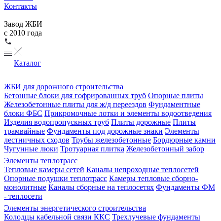
Контакты
Завод ЖБИ
с 2010 года
Каталог
ЖБИ для дорожного строительства
Бетонные блоки для гофрированных труб
Опорные плиты
Железобетонные плиты для ж/д переездов
Фундаментные
блоки ФБС
Прикромочные лотки и элементы водоотведения
Изделия водопропускных труб
Плиты дорожные
Плиты
трамвайные
Фундаменты под дорожные знаки
Элементы
лестничных сходов
Трубы железобетонные
Бордюрные камни
Чугунные люки
Тротуарная плитка
Железобетонный забор
Элементы теплотрасс
Тепловые камеры сетей
Каналы непроходные теплосетей
Опорные подушки теплотрасс
Камеры тепловые сборно-
монолитные
Каналы сборные на теплосетях
Фундаменты ФМ
- теплосети
Элементы энергетического строительства
Колодцы кабельной связи ККС
Трехлучевые фундаменты