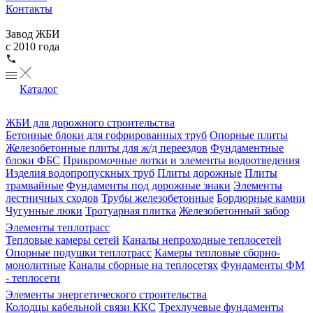
Контакты
Завод ЖБИ
с 2010 года
Каталог
ЖБИ для дорожного строительства
Бетонные блоки для гофрированных труб
Опорные плиты
Железобетонные плиты для ж/д переездов
Фундаментные
блоки ФБС
Прикромочные лотки и элементы водоотведения
Изделия водопропускных труб
Плиты дорожные
Плиты
трамвайные
Фундаменты под дорожные знаки
Элементы
лестничных сходов
Трубы железобетонные
Бордюрные камни
Чугунные люки
Тротуарная плитка
Железобетонный забор
Элементы теплотрасс
Тепловые камеры сетей
Каналы непроходные теплосетей
Опорные подушки теплотрасс
Камеры тепловые сборно-
монолитные
Каналы сборные на теплосетях
Фундаменты ФМ
- теплосети
Элементы энергетического строительства
Колодцы кабельной связи ККС
Трехлучевые фундаменты