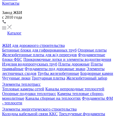
Контакты
Завод ЖБИ
с 2010 года
Каталог
ЖБИ для дорожного строительства
Бетонные блоки для гофрированных труб
Опорные плиты
Железобетонные плиты для ж/д переездов
Фундаментные
блоки ФБС
Прикромочные лотки и элементы водоотведения
Изделия водопропускных труб
Плиты дорожные
Плиты
трамвайные
Фундаменты под дорожные знаки
Элементы
лестничных сходов
Трубы железобетонные
Бордюрные камни
Чугунные люки
Тротуарная плитка
Железобетонный забор
Элементы теплотрасс
Тепловые камеры сетей
Каналы непроходные теплосетей
Опорные подушки теплотрасс
Камеры тепловые сборно-
монолитные
Каналы сборные на теплосетях
Фундаменты ФМ
- теплосети
Элементы энергетического строительства
Колодцы кабельной связи ККС
Трехлучевые фундаменты