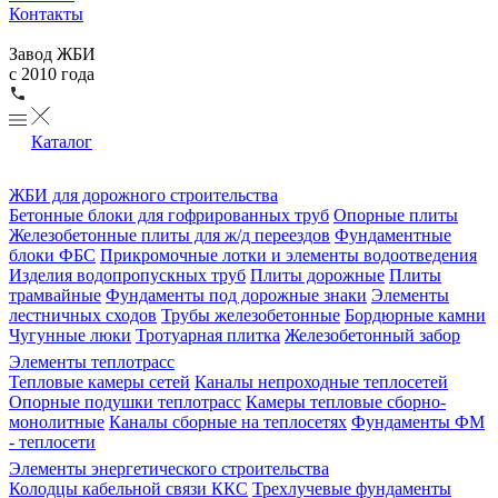
Контакты
Завод ЖБИ
с 2010 года
Каталог
ЖБИ для дорожного строительства
Бетонные блоки для гофрированных труб
Опорные плиты
Железобетонные плиты для ж/д переездов
Фундаментные
блоки ФБС
Прикромочные лотки и элементы водоотведения
Изделия водопропускных труб
Плиты дорожные
Плиты
трамвайные
Фундаменты под дорожные знаки
Элементы
лестничных сходов
Трубы железобетонные
Бордюрные камни
Чугунные люки
Тротуарная плитка
Железобетонный забор
Элементы теплотрасс
Тепловые камеры сетей
Каналы непроходные теплосетей
Опорные подушки теплотрасс
Камеры тепловые сборно-
монолитные
Каналы сборные на теплосетях
Фундаменты ФМ
- теплосети
Элементы энергетического строительства
Колодцы кабельной связи ККС
Трехлучевые фундаменты