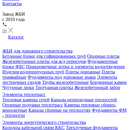
Контакты
Завод ЖБИ
с 2010 года
Каталог
ЖБИ для дорожного строительства
Бетонные блоки для гофрированных труб
Опорные плиты
Железобетонные плиты для ж/д переездов
Фундаментные
блоки ФБС
Прикромочные лотки и элементы водоотведения
Изделия водопропускных труб
Плиты дорожные
Плиты
трамвайные
Фундаменты под дорожные знаки
Элементы
лестничных сходов
Трубы железобетонные
Бордюрные камни
Чугунные люки
Тротуарная плитка
Железобетонный забор
Элементы теплотрасс
Тепловые камеры сетей
Каналы непроходные теплосетей
Опорные подушки теплотрасс
Камеры тепловые сборно-
монолитные
Каналы сборные на теплосетях
Фундаменты ФМ
- теплосети
Элементы энергетического строительства
Колодцы кабельной связи ККС
Трехлучевые фундаменты