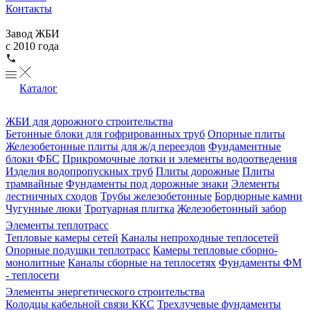
Контакты
Завод ЖБИ
с 2010 года
Каталог
ЖБИ для дорожного строительства
Бетонные блоки для гофрированных труб
Опорные плиты
Железобетонные плиты для ж/д переездов
Фундаментные
блоки ФБС
Прикромочные лотки и элементы водоотведения
Изделия водопропускных труб
Плиты дорожные
Плиты
трамвайные
Фундаменты под дорожные знаки
Элементы
лестничных сходов
Трубы железобетонные
Бордюрные камни
Чугунные люки
Тротуарная плитка
Железобетонный забор
Элементы теплотрасс
Тепловые камеры сетей
Каналы непроходные теплосетей
Опорные подушки теплотрасс
Камеры тепловые сборно-
монолитные
Каналы сборные на теплосетях
Фундаменты ФМ
- теплосети
Элементы энергетического строительства
Колодцы кабельной связи ККС
Трехлучевые фундаменты