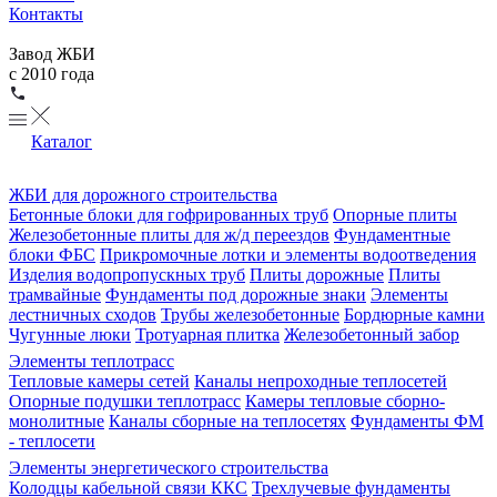
Контакты
Завод ЖБИ
с 2010 года
Каталог
ЖБИ для дорожного строительства
Бетонные блоки для гофрированных труб
Опорные плиты
Железобетонные плиты для ж/д переездов
Фундаментные
блоки ФБС
Прикромочные лотки и элементы водоотведения
Изделия водопропускных труб
Плиты дорожные
Плиты
трамвайные
Фундаменты под дорожные знаки
Элементы
лестничных сходов
Трубы железобетонные
Бордюрные камни
Чугунные люки
Тротуарная плитка
Железобетонный забор
Элементы теплотрасс
Тепловые камеры сетей
Каналы непроходные теплосетей
Опорные подушки теплотрасс
Камеры тепловые сборно-
монолитные
Каналы сборные на теплосетях
Фундаменты ФМ
- теплосети
Элементы энергетического строительства
Колодцы кабельной связи ККС
Трехлучевые фундаменты