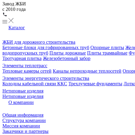
Завод ЖБИ
с 2010 года
Каталог
ЖБИ для дорожного строительства
Бетонные блоки для гофрированных труб
Опорные плиты
Желе
водопропускных труб
Плиты дорожные
Плиты трамвайные
Фу
Тротуарная плитка
Железобетонный забор
Элементы теплотрасс
Тепловые камеры сетей
Каналы непроходные теплосетей
Опорн
Элементы энергетического строительства
Колодцы кабельной связи ККС
Трехлучевые фундаменты
Лотк
Нетиповые изделия
Нетиповые изделия
О компании
Общая информация
Структура компании
Миссия компании
Заказчики и партнеры