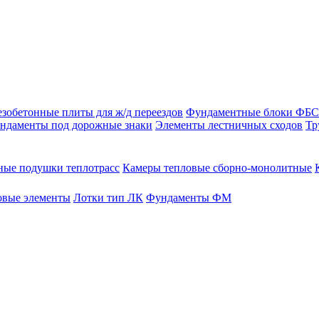
зобетонные плиты для ж/д переездов
Фундаментные блоки ФБС
ндаменты под дорожные знаки
Элементы лестничных сходов
Тр
ые подушки теплотрасс
Камеры тепловые сборно-монолитные
овые элементы
Лотки тип ЛК
Фундаменты ФМ