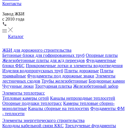
Контакты
Завод ЖБИ
с 2010 года
Каталог
ЖБИ для дорожного строительства
Бетонные блоки для гофрированных труб
Опорные плиты
Железобетонные плиты для ж/д переездов
Фундаментные
блоки ФБС
Прикромочные лотки и элементы водоотведения
Изделия водопропускных труб
Плиты дорожные
Плиты
трамвайные
Фундаменты под дорожные знаки
Элементы
лестничных сходов
Трубы железобетонные
Бордюрные камни
Чугунные люки
Тротуарная плитка
Железобетонный забор
Элементы теплотрасс
Тепловые камеры сетей
Каналы непроходные теплосетей
Опорные подушки теплотрасс
Камеры тепловые сборно-
монолитные
Каналы сборные на теплосетях
Фундаменты ФМ
- теплосети
Элементы энергетического строительства
Колодцы кабельной связи ККС
Трехлучевые фундаменты