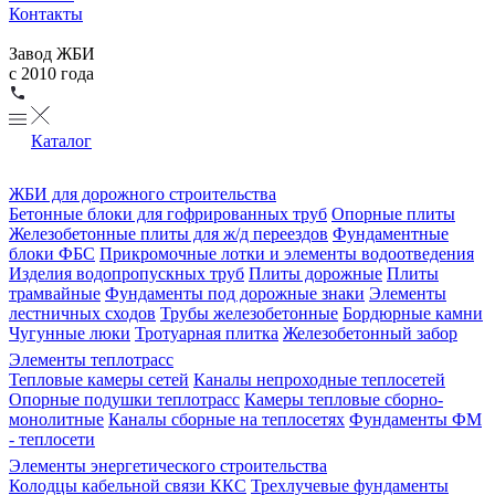
Контакты
Завод ЖБИ
с 2010 года
Каталог
ЖБИ для дорожного строительства
Бетонные блоки для гофрированных труб
Опорные плиты
Железобетонные плиты для ж/д переездов
Фундаментные
блоки ФБС
Прикромочные лотки и элементы водоотведения
Изделия водопропускных труб
Плиты дорожные
Плиты
трамвайные
Фундаменты под дорожные знаки
Элементы
лестничных сходов
Трубы железобетонные
Бордюрные камни
Чугунные люки
Тротуарная плитка
Железобетонный забор
Элементы теплотрасс
Тепловые камеры сетей
Каналы непроходные теплосетей
Опорные подушки теплотрасс
Камеры тепловые сборно-
монолитные
Каналы сборные на теплосетях
Фундаменты ФМ
- теплосети
Элементы энергетического строительства
Колодцы кабельной связи ККС
Трехлучевые фундаменты