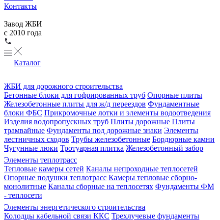
Контакты
Завод ЖБИ
с 2010 года
Каталог
ЖБИ для дорожного строительства
Бетонные блоки для гофрированных труб
Опорные плиты
Железобетонные плиты для ж/д переездов
Фундаментные
блоки ФБС
Прикромочные лотки и элементы водоотведения
Изделия водопропускных труб
Плиты дорожные
Плиты
трамвайные
Фундаменты под дорожные знаки
Элементы
лестничных сходов
Трубы железобетонные
Бордюрные камни
Чугунные люки
Тротуарная плитка
Железобетонный забор
Элементы теплотрасс
Тепловые камеры сетей
Каналы непроходные теплосетей
Опорные подушки теплотрасс
Камеры тепловые сборно-
монолитные
Каналы сборные на теплосетях
Фундаменты ФМ
- теплосети
Элементы энергетического строительства
Колодцы кабельной связи ККС
Трехлучевые фундаменты