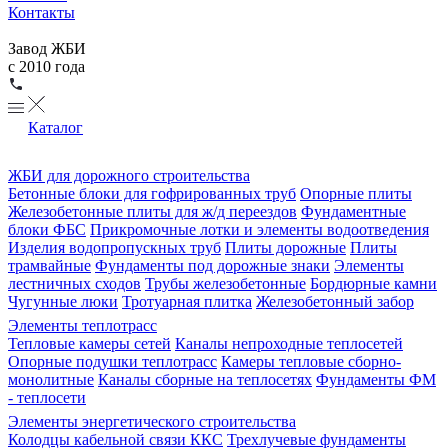
Контакты
Завод ЖБИ
с 2010 года
Каталог
ЖБИ для дорожного строительства
Бетонные блоки для гофрированных труб
Опорные плиты
Железобетонные плиты для ж/д переездов
Фундаментные
блоки ФБС
Прикромочные лотки и элементы водоотведения
Изделия водопропускных труб
Плиты дорожные
Плиты
трамвайные
Фундаменты под дорожные знаки
Элементы
лестничных сходов
Трубы железобетонные
Бордюрные камни
Чугунные люки
Тротуарная плитка
Железобетонный забор
Элементы теплотрасс
Тепловые камеры сетей
Каналы непроходные теплосетей
Опорные подушки теплотрасс
Камеры тепловые сборно-
монолитные
Каналы сборные на теплосетях
Фундаменты ФМ
- теплосети
Элементы энергетического строительства
Колодцы кабельной связи ККС
Трехлучевые фундаменты