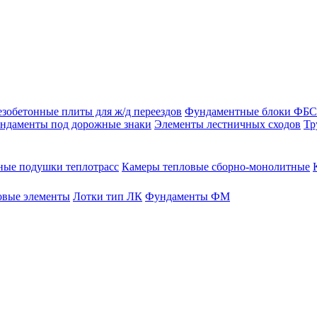
зобетонные плиты для ж/д переездов
Фундаментные блоки ФБС
ндаменты под дорожные знаки
Элементы лестничных сходов
Тр
ые подушки теплотрасс
Камеры тепловые сборно-монолитные
овые элементы
Лотки тип ЛК
Фундаменты ФМ