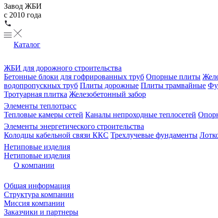
Завод ЖБИ
с 2010 года
Каталог
ЖБИ для дорожного строительства
Бетонные блоки для гофрированных труб
Опорные плиты
Желе
водопропускных труб
Плиты дорожные
Плиты трамвайные
Фу
Тротуарная плитка
Железобетонный забор
Элементы теплотрасс
Тепловые камеры сетей
Каналы непроходные теплосетей
Опорн
Элементы энергетического строительства
Колодцы кабельной связи ККС
Трехлучевые фундаменты
Лотк
Нетиповые изделия
Нетиповые изделия
О компании
Общая информация
Структура компании
Миссия компании
Заказчики и партнеры