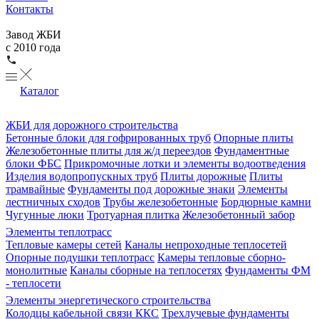
Контакты
Завод ЖБИ
с 2010 года
Каталог
ЖБИ для дорожного строительства
Бетонные блоки для гофрированных труб
Опорные плиты
Железобетонные плиты для ж/д переездов
Фундаментные
блоки ФБС
Прикромочные лотки и элементы водоотведения
Изделия водопропускных труб
Плиты дорожные
Плиты
трамвайные
Фундаменты под дорожные знаки
Элементы
лестничных сходов
Трубы железобетонные
Бордюрные камни
Чугунные люки
Тротуарная плитка
Железобетонный забор
Элементы теплотрасс
Тепловые камеры сетей
Каналы непроходные теплосетей
Опорные подушки теплотрасс
Камеры тепловые сборно-
монолитные
Каналы сборные на теплосетях
Фундаменты ФМ
- теплосети
Элементы энергетического строительства
Колодцы кабельной связи ККС
Трехлучевые фундаменты