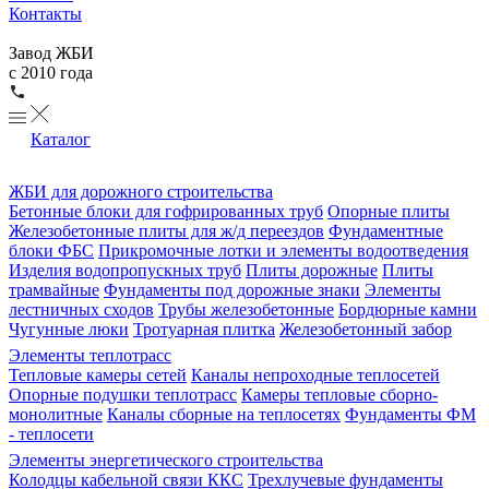
Контакты
Завод ЖБИ
с 2010 года
Каталог
ЖБИ для дорожного строительства
Бетонные блоки для гофрированных труб
Опорные плиты
Железобетонные плиты для ж/д переездов
Фундаментные
блоки ФБС
Прикромочные лотки и элементы водоотведения
Изделия водопропускных труб
Плиты дорожные
Плиты
трамвайные
Фундаменты под дорожные знаки
Элементы
лестничных сходов
Трубы железобетонные
Бордюрные камни
Чугунные люки
Тротуарная плитка
Железобетонный забор
Элементы теплотрасс
Тепловые камеры сетей
Каналы непроходные теплосетей
Опорные подушки теплотрасс
Камеры тепловые сборно-
монолитные
Каналы сборные на теплосетях
Фундаменты ФМ
- теплосети
Элементы энергетического строительства
Колодцы кабельной связи ККС
Трехлучевые фундаменты