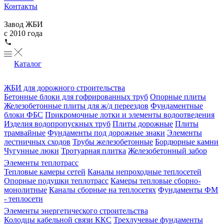
Контакты
Завод ЖБИ
с 2010 года
Каталог
ЖБИ для дорожного строительства
Бетонные блоки для гофрированных труб
Опорные плиты
Железобетонные плиты для ж/д переездов
Фундаментные
блоки ФБС
Прикромочные лотки и элементы водоотведения
Изделия водопропускных труб
Плиты дорожные
Плиты
трамвайные
Фундаменты под дорожные знаки
Элементы
лестничных сходов
Трубы железобетонные
Бордюрные камни
Чугунные люки
Тротуарная плитка
Железобетонный забор
Элементы теплотрасс
Тепловые камеры сетей
Каналы непроходные теплосетей
Опорные подушки теплотрасс
Камеры тепловые сборно-
монолитные
Каналы сборные на теплосетях
Фундаменты ФМ
- теплосети
Элементы энергетического строительства
Колодцы кабельной связи ККС
Трехлучевые фундаменты