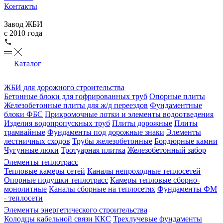
Контакты
Завод ЖБИ
с 2010 года
Каталог
ЖБИ для дорожного строительства
Бетонные блоки для гофрированных труб
Опорные плиты
Железобетонные плиты для ж/д переездов
Фундаментные
блоки ФБС
Прикромочные лотки и элементы водоотведения
Изделия водопропускных труб
Плиты дорожные
Плиты
трамвайные
Фундаменты под дорожные знаки
Элементы
лестничных сходов
Трубы железобетонные
Бордюрные камни
Чугунные люки
Тротуарная плитка
Железобетонный забор
Элементы теплотрасс
Тепловые камеры сетей
Каналы непроходные теплосетей
Опорные подушки теплотрасс
Камеры тепловые сборно-
монолитные
Каналы сборные на теплосетях
Фундаменты ФМ
- теплосети
Элементы энергетического строительства
Колодцы кабельной связи ККС
Трехлучевые фундаменты