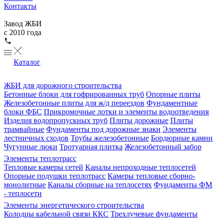
Контакты
Завод ЖБИ
с 2010 года
Каталог
ЖБИ для дорожного строительства
Бетонные блоки для гофрированных труб
Опорные плиты
Железобетонные плиты для ж/д переездов
Фундаментные
блоки ФБС
Прикромочные лотки и элементы водоотведения
Изделия водопропускных труб
Плиты дорожные
Плиты
трамвайные
Фундаменты под дорожные знаки
Элементы
лестничных сходов
Трубы железобетонные
Бордюрные камни
Чугунные люки
Тротуарная плитка
Железобетонный забор
Элементы теплотрасс
Тепловые камеры сетей
Каналы непроходные теплосетей
Опорные подушки теплотрасс
Камеры тепловые сборно-
монолитные
Каналы сборные на теплосетях
Фундаменты ФМ
- теплосети
Элементы энергетического строительства
Колодцы кабельной связи ККС
Трехлучевые фундаменты