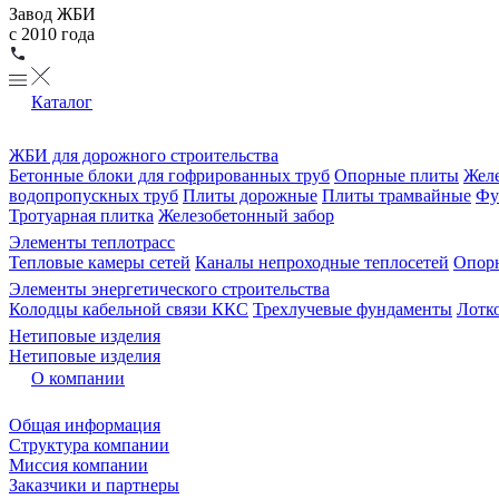
Завод ЖБИ
с 2010 года
Каталог
ЖБИ для дорожного строительства
Бетонные блоки для гофрированных труб
Опорные плиты
Желе
водопропускных труб
Плиты дорожные
Плиты трамвайные
Фу
Тротуарная плитка
Железобетонный забор
Элементы теплотрасс
Тепловые камеры сетей
Каналы непроходные теплосетей
Опорн
Элементы энергетического строительства
Колодцы кабельной связи ККС
Трехлучевые фундаменты
Лотк
Нетиповые изделия
Нетиповые изделия
О компании
Общая информация
Структура компании
Миссия компании
Заказчики и партнеры