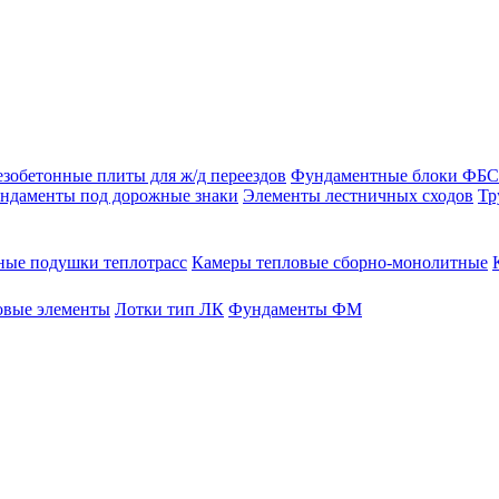
зобетонные плиты для ж/д переездов
Фундаментные блоки ФБС
ндаменты под дорожные знаки
Элементы лестничных сходов
Тр
ые подушки теплотрасс
Камеры тепловые сборно-монолитные
овые элементы
Лотки тип ЛК
Фундаменты ФМ