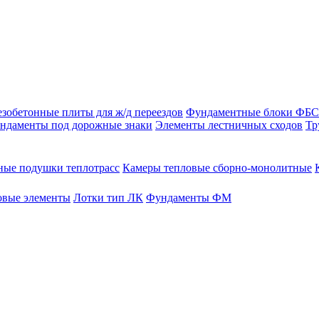
зобетонные плиты для ж/д переездов
Фундаментные блоки ФБС
ндаменты под дорожные знаки
Элементы лестничных сходов
Тр
ые подушки теплотрасс
Камеры тепловые сборно-монолитные
овые элементы
Лотки тип ЛК
Фундаменты ФМ