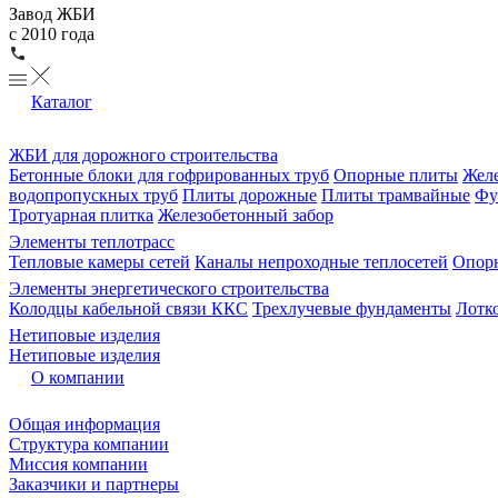
Завод ЖБИ
с 2010 года
Каталог
ЖБИ для дорожного строительства
Бетонные блоки для гофрированных труб
Опорные плиты
Желе
водопропускных труб
Плиты дорожные
Плиты трамвайные
Фу
Тротуарная плитка
Железобетонный забор
Элементы теплотрасс
Тепловые камеры сетей
Каналы непроходные теплосетей
Опорн
Элементы энергетического строительства
Колодцы кабельной связи ККС
Трехлучевые фундаменты
Лотк
Нетиповые изделия
Нетиповые изделия
О компании
Общая информация
Структура компании
Миссия компании
Заказчики и партнеры