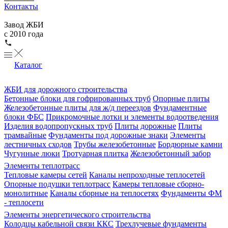
Контакты
Завод ЖБИ
с 2010 года
Каталог
ЖБИ для дорожного строительства
Бетонные блоки для гофрированных труб
Опорные плиты
Железобетонные плиты для ж/д переездов
Фундаментные
блоки ФБС
Прикромочные лотки и элементы водоотведения
Изделия водопропускных труб
Плиты дорожные
Плиты
трамвайные
Фундаменты под дорожные знаки
Элементы
лестничных сходов
Трубы железобетонные
Бордюрные камни
Чугунные люки
Тротуарная плитка
Железобетонный забор
Элементы теплотрасс
Тепловые камеры сетей
Каналы непроходные теплосетей
Опорные подушки теплотрасс
Камеры тепловые сборно-
монолитные
Каналы сборные на теплосетях
Фундаменты ФМ
- теплосети
Элементы энергетического строительства
Колодцы кабельной связи ККС
Трехлучевые фундаменты