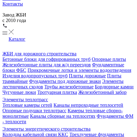
Контакты
Завод ЖБИ
с 2010 года
Каталог
ЖБИ для дорожного строительства
Бетонные блоки для гофрированных труб
Опорные плиты
Железобетонные плиты для ж/д переездов
Фундаментные
блоки ФБС
Прикромочные лотки и элементы водоотведения
Изделия водопропускных труб
Плиты дорожные
Плиты
трамвайные
Фундаменты под дорожные знаки
Элементы
лестничных сходов
Трубы железобетонные
Бордюрные камни
Чугунные люки
Тротуарная плитка
Железобетонный забор
Элементы теплотрасс
Тепловые камеры сетей
Каналы непроходные теплосетей
Опорные подушки теплотрасс
Камеры тепловые сборно-
монолитные
Каналы сборные на теплосетях
Фундаменты ФМ
- теплосети
Элементы энергетического строительства
Колодцы кабельной связи ККС
Трехлучевые фундаменты