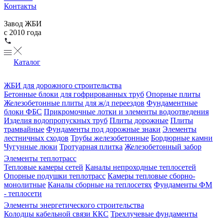
Контакты
Завод ЖБИ
с 2010 года
Каталог
ЖБИ для дорожного строительства
Бетонные блоки для гофрированных труб
Опорные плиты
Железобетонные плиты для ж/д переездов
Фундаментные
блоки ФБС
Прикромочные лотки и элементы водоотведения
Изделия водопропускных труб
Плиты дорожные
Плиты
трамвайные
Фундаменты под дорожные знаки
Элементы
лестничных сходов
Трубы железобетонные
Бордюрные камни
Чугунные люки
Тротуарная плитка
Железобетонный забор
Элементы теплотрасс
Тепловые камеры сетей
Каналы непроходные теплосетей
Опорные подушки теплотрасс
Камеры тепловые сборно-
монолитные
Каналы сборные на теплосетях
Фундаменты ФМ
- теплосети
Элементы энергетического строительства
Колодцы кабельной связи ККС
Трехлучевые фундаменты