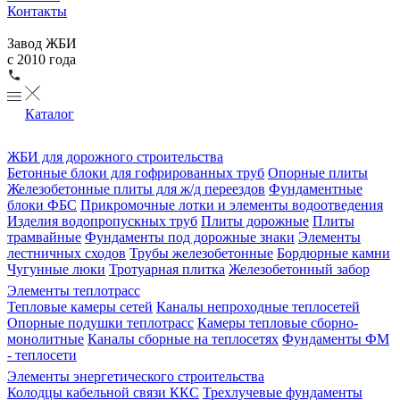
Контакты
Завод ЖБИ
с 2010 года
Каталог
ЖБИ для дорожного строительства
Бетонные блоки для гофрированных труб
Опорные плиты
Железобетонные плиты для ж/д переездов
Фундаментные
блоки ФБС
Прикромочные лотки и элементы водоотведения
Изделия водопропускных труб
Плиты дорожные
Плиты
трамвайные
Фундаменты под дорожные знаки
Элементы
лестничных сходов
Трубы железобетонные
Бордюрные камни
Чугунные люки
Тротуарная плитка
Железобетонный забор
Элементы теплотрасс
Тепловые камеры сетей
Каналы непроходные теплосетей
Опорные подушки теплотрасс
Камеры тепловые сборно-
монолитные
Каналы сборные на теплосетях
Фундаменты ФМ
- теплосети
Элементы энергетического строительства
Колодцы кабельной связи ККС
Трехлучевые фундаменты