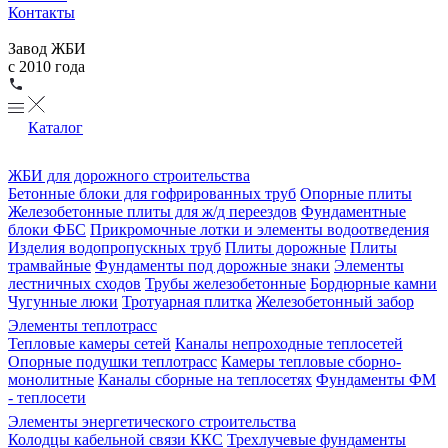
Контакты
Завод ЖБИ
с 2010 года
Каталог
ЖБИ для дорожного строительства
Бетонные блоки для гофрированных труб
Опорные плиты
Железобетонные плиты для ж/д переездов
Фундаментные
блоки ФБС
Прикромочные лотки и элементы водоотведения
Изделия водопропускных труб
Плиты дорожные
Плиты
трамвайные
Фундаменты под дорожные знаки
Элементы
лестничных сходов
Трубы железобетонные
Бордюрные камни
Чугунные люки
Тротуарная плитка
Железобетонный забор
Элементы теплотрасс
Тепловые камеры сетей
Каналы непроходные теплосетей
Опорные подушки теплотрасс
Камеры тепловые сборно-
монолитные
Каналы сборные на теплосетях
Фундаменты ФМ
- теплосети
Элементы энергетического строительства
Колодцы кабельной связи ККС
Трехлучевые фундаменты