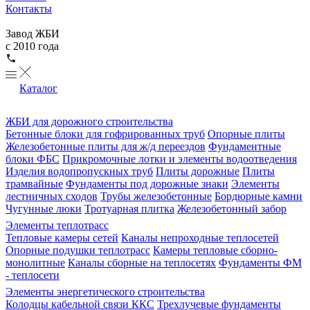
Контакты
Завод ЖБИ
с 2010 года
Каталог
ЖБИ для дорожного строительства
Бетонные блоки для гофрированных труб
Опорные плиты
Железобетонные плиты для ж/д переездов
Фундаментные
блоки ФБС
Прикромочные лотки и элементы водоотведения
Изделия водопропускных труб
Плиты дорожные
Плиты
трамвайные
Фундаменты под дорожные знаки
Элементы
лестничных сходов
Трубы железобетонные
Бордюрные камни
Чугунные люки
Тротуарная плитка
Железобетонный забор
Элементы теплотрасс
Тепловые камеры сетей
Каналы непроходные теплосетей
Опорные подушки теплотрасс
Камеры тепловые сборно-
монолитные
Каналы сборные на теплосетях
Фундаменты ФМ
- теплосети
Элементы энергетического строительства
Колодцы кабельной связи ККС
Трехлучевые фундаменты