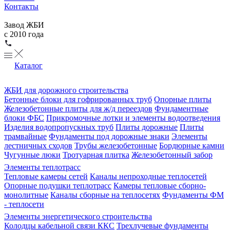
Контакты
Завод ЖБИ
с 2010 года
Каталог
ЖБИ для дорожного строительства
Бетонные блоки для гофрированных труб
Опорные плиты
Железобетонные плиты для ж/д переездов
Фундаментные
блоки ФБС
Прикромочные лотки и элементы водоотведения
Изделия водопропускных труб
Плиты дорожные
Плиты
трамвайные
Фундаменты под дорожные знаки
Элементы
лестничных сходов
Трубы железобетонные
Бордюрные камни
Чугунные люки
Тротуарная плитка
Железобетонный забор
Элементы теплотрасс
Тепловые камеры сетей
Каналы непроходные теплосетей
Опорные подушки теплотрасс
Камеры тепловые сборно-
монолитные
Каналы сборные на теплосетях
Фундаменты ФМ
- теплосети
Элементы энергетического строительства
Колодцы кабельной связи ККС
Трехлучевые фундаменты