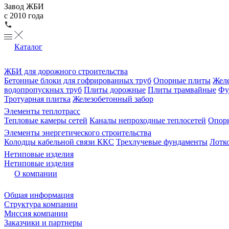
Завод ЖБИ
с 2010 года
Каталог
ЖБИ для дорожного строительства
Бетонные блоки для гофрированных труб
Опорные плиты
Желе
водопропускных труб
Плиты дорожные
Плиты трамвайные
Фу
Тротуарная плитка
Железобетонный забор
Элементы теплотрасс
Тепловые камеры сетей
Каналы непроходные теплосетей
Опорн
Элементы энергетического строительства
Колодцы кабельной связи ККС
Трехлучевые фундаменты
Лотк
Нетиповые изделия
Нетиповые изделия
О компании
Общая информация
Структура компании
Миссия компании
Заказчики и партнеры