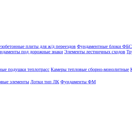
зобетонные плиты для ж/д переездов
Фундаментные блоки ФБС
ндаменты под дорожные знаки
Элементы лестничных сходов
Тр
ые подушки теплотрасс
Камеры тепловые сборно-монолитные
овые элементы
Лотки тип ЛК
Фундаменты ФМ