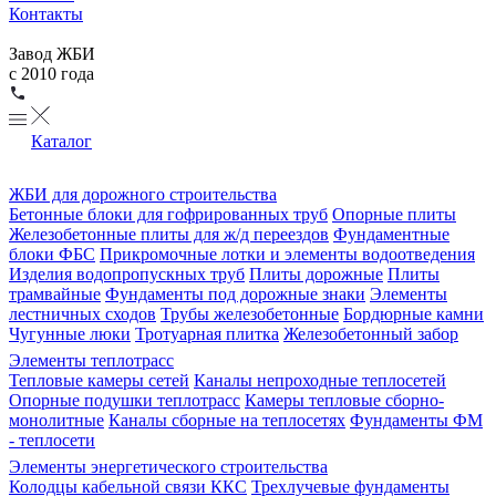
Контакты
Завод ЖБИ
с 2010 года
Каталог
ЖБИ для дорожного строительства
Бетонные блоки для гофрированных труб
Опорные плиты
Железобетонные плиты для ж/д переездов
Фундаментные
блоки ФБС
Прикромочные лотки и элементы водоотведения
Изделия водопропускных труб
Плиты дорожные
Плиты
трамвайные
Фундаменты под дорожные знаки
Элементы
лестничных сходов
Трубы железобетонные
Бордюрные камни
Чугунные люки
Тротуарная плитка
Железобетонный забор
Элементы теплотрасс
Тепловые камеры сетей
Каналы непроходные теплосетей
Опорные подушки теплотрасс
Камеры тепловые сборно-
монолитные
Каналы сборные на теплосетях
Фундаменты ФМ
- теплосети
Элементы энергетического строительства
Колодцы кабельной связи ККС
Трехлучевые фундаменты