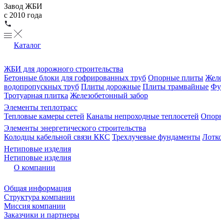
Завод ЖБИ
с 2010 года
Каталог
ЖБИ для дорожного строительства
Бетонные блоки для гофрированных труб
Опорные плиты
Желе
водопропускных труб
Плиты дорожные
Плиты трамвайные
Фу
Тротуарная плитка
Железобетонный забор
Элементы теплотрасс
Тепловые камеры сетей
Каналы непроходные теплосетей
Опорн
Элементы энергетического строительства
Колодцы кабельной связи ККС
Трехлучевые фундаменты
Лотк
Нетиповые изделия
Нетиповые изделия
О компании
Общая информация
Структура компании
Миссия компании
Заказчики и партнеры