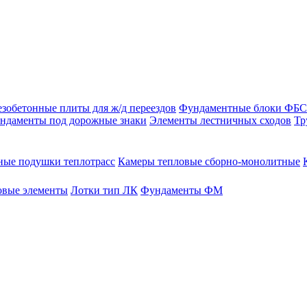
зобетонные плиты для ж/д переездов
Фундаментные блоки ФБС
ндаменты под дорожные знаки
Элементы лестничных сходов
Тр
ые подушки теплотрасс
Камеры тепловые сборно-монолитные
овые элементы
Лотки тип ЛК
Фундаменты ФМ