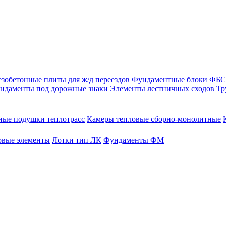
зобетонные плиты для ж/д переездов
Фундаментные блоки ФБС
ндаменты под дорожные знаки
Элементы лестничных сходов
Тр
ые подушки теплотрасс
Камеры тепловые сборно-монолитные
овые элементы
Лотки тип ЛК
Фундаменты ФМ