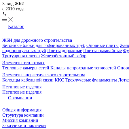
Завод ЖБИ
с 2010 года
Каталог
ЖБИ для дорожного строительства
Бетонные блоки для гофрированных труб
Опорные плиты
Желе
водопропускных труб
Плиты дорожные
Плиты трамвайные
Фу
Тротуарная плитка
Железобетонный забор
Элементы теплотрасс
Тепловые камеры сетей
Каналы непроходные теплосетей
Опорн
Элементы энергетического строительства
Колодцы кабельной связи ККС
Трехлучевые фундаменты
Лотк
Нетиповые изделия
Нетиповые изделия
О компании
Общая информация
Структура компании
Миссия компании
Заказчики и партнеры