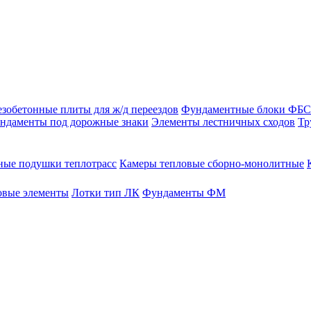
зобетонные плиты для ж/д переездов
Фундаментные блоки ФБС
ндаменты под дорожные знаки
Элементы лестничных сходов
Тр
ые подушки теплотрасс
Камеры тепловые сборно-монолитные
овые элементы
Лотки тип ЛК
Фундаменты ФМ