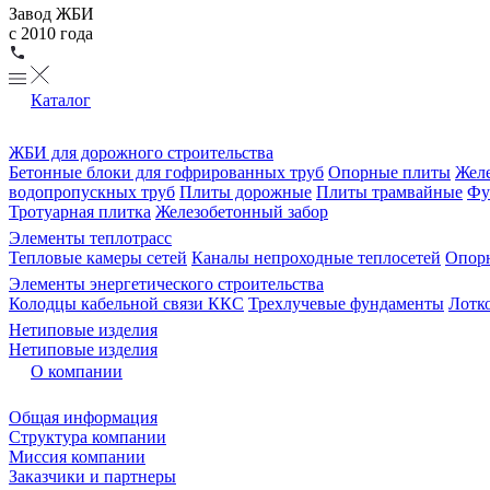
Завод ЖБИ
с 2010 года
Каталог
ЖБИ для дорожного строительства
Бетонные блоки для гофрированных труб
Опорные плиты
Желе
водопропускных труб
Плиты дорожные
Плиты трамвайные
Фу
Тротуарная плитка
Железобетонный забор
Элементы теплотрасс
Тепловые камеры сетей
Каналы непроходные теплосетей
Опорн
Элементы энергетического строительства
Колодцы кабельной связи ККС
Трехлучевые фундаменты
Лотк
Нетиповые изделия
Нетиповые изделия
О компании
Общая информация
Структура компании
Миссия компании
Заказчики и партнеры