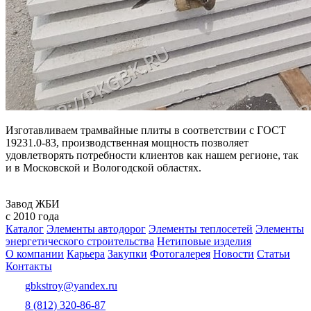
Изготавливаем трамвайные плиты в соответствии с ГОСТ
19231.0-83, производственная мощность позволяет
удовлетворять потребности клиентов как нашем регионе, так
и в Московской и Вологодской областях.
Завод ЖБИ
с 2010 года
Каталог
Элементы автодорог
Элементы теплосетей
Элементы
энергетического строительства
Нетиповые изделия
О компании
Карьера
Закупки
Фотогалерея
Новости
Статьи
Контакты
gbkstroy@yandex.ru
8 (812) 320-86-87