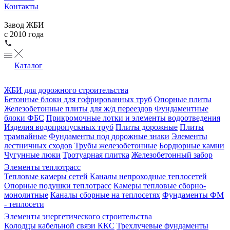
Контакты
Завод ЖБИ
с 2010 года
Каталог
ЖБИ для дорожного строительства
Бетонные блоки для гофрированных труб
Опорные плиты
Железобетонные плиты для ж/д переездов
Фундаментные
блоки ФБС
Прикромочные лотки и элементы водоотведения
Изделия водопропускных труб
Плиты дорожные
Плиты
трамвайные
Фундаменты под дорожные знаки
Элементы
лестничных сходов
Трубы железобетонные
Бордюрные камни
Чугунные люки
Тротуарная плитка
Железобетонный забор
Элементы теплотрасс
Тепловые камеры сетей
Каналы непроходные теплосетей
Опорные подушки теплотрасс
Камеры тепловые сборно-
монолитные
Каналы сборные на теплосетях
Фундаменты ФМ
- теплосети
Элементы энергетического строительства
Колодцы кабельной связи ККС
Трехлучевые фундаменты