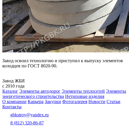
Завод освоил технологию и приступил к выпуску элементов
колодцев по ГОСТ 8020-90.
Завод ЖБИ
с 2010 года
Каталог
Элементы автодорог
Элементы теплосетей
Элементы
энергетического строительства
Нетиповые изделия
О компании
Карьера
Закупки
Фотогалерея
Новости
Статьи
Контакты
gbkstroy@yandex.ru
8 (812) 320-86-87