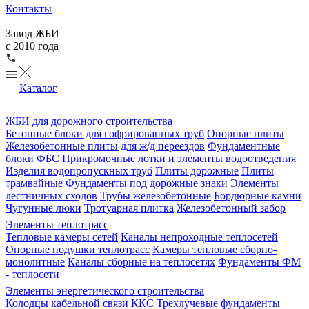
Контакты
Завод ЖБИ
с 2010 года
Каталог
ЖБИ для дорожного строительства
Бетонные блоки для гофрированных труб
Опорные плиты
Железобетонные плиты для ж/д переездов
Фундаментные
блоки ФБС
Прикромочные лотки и элементы водоотведения
Изделия водопропускных труб
Плиты дорожные
Плиты
трамвайные
Фундаменты под дорожные знаки
Элементы
лестничных сходов
Трубы железобетонные
Бордюрные камни
Чугунные люки
Тротуарная плитка
Железобетонный забор
Элементы теплотрасс
Тепловые камеры сетей
Каналы непроходные теплосетей
Опорные подушки теплотрасс
Камеры тепловые сборно-
монолитные
Каналы сборные на теплосетях
Фундаменты ФМ
- теплосети
Элементы энергетического строительства
Колодцы кабельной связи ККС
Трехлучевые фундаменты