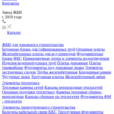
Контакты
Завод ЖБИ
с 2010 года
Каталог
ЖБИ для дорожного строительства
Бетонные блоки для гофрированных труб
Опорные плиты
Железобетонные плиты для ж/д переездов
Фундаментные
блоки ФБС
Прикромочные лотки и элементы водоотведения
Изделия водопропускных труб
Плиты дорожные
Плиты
трамвайные
Фундаменты под дорожные знаки
Элементы
лестничных сходов
Трубы железобетонные
Бордюрные камни
Чугунные люки
Тротуарная плитка
Железобетонный забор
Элементы теплотрасс
Тепловые камеры сетей
Каналы непроходные теплосетей
Опорные подушки теплотрасс
Камеры тепловые сборно-
монолитные
Каналы сборные на теплосетях
Фундаменты ФМ
- теплосети
Элементы энергетического строительства
Колодцы кабельной связи ККС
Трехлучевые фундаменты