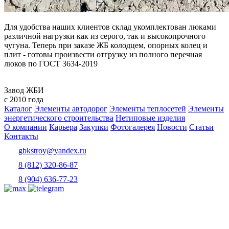
Для удобства наших клиентов склад укомплектован люками
различной нагрузки как из серого, так и высокопрочного
чугуна. Теперь при заказе ЖБ колодцем, опорных колец и
плит - готовы произвести отгрузку из полного перечная
люков по ГОСТ 3634-2019
Завод ЖБИ
с 2010 года
Каталог
Элементы автодорог
Элементы теплосетей
Элементы
энергетического строительства
Нетиповые изделия
О компании
Карьера
Закупки
Фотогалерея
Новости
Статьи
Контакты
gbkstroy@yandex.ru
8 (812) 320-86-87
8 (904) 636-77-23