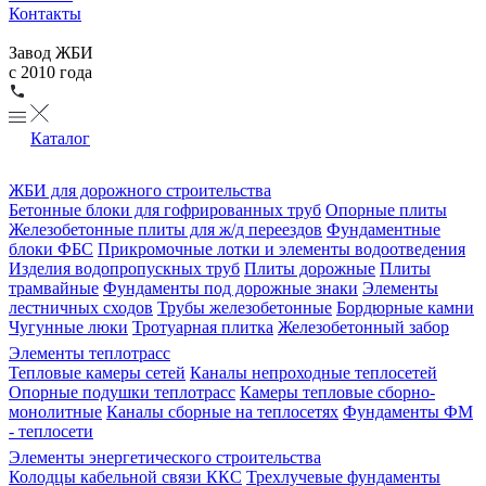
Контакты
Завод ЖБИ
с 2010 года
Каталог
ЖБИ для дорожного строительства
Бетонные блоки для гофрированных труб
Опорные плиты
Железобетонные плиты для ж/д переездов
Фундаментные
блоки ФБС
Прикромочные лотки и элементы водоотведения
Изделия водопропускных труб
Плиты дорожные
Плиты
трамвайные
Фундаменты под дорожные знаки
Элементы
лестничных сходов
Трубы железобетонные
Бордюрные камни
Чугунные люки
Тротуарная плитка
Железобетонный забор
Элементы теплотрасс
Тепловые камеры сетей
Каналы непроходные теплосетей
Опорные подушки теплотрасс
Камеры тепловые сборно-
монолитные
Каналы сборные на теплосетях
Фундаменты ФМ
- теплосети
Элементы энергетического строительства
Колодцы кабельной связи ККС
Трехлучевые фундаменты