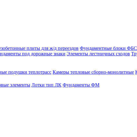
зобетонные плиты для ж/д переездов
Фундаментные блоки ФБС
ндаменты под дорожные знаки
Элементы лестничных сходов
Тр
ые подушки теплотрасс
Камеры тепловые сборно-монолитные
овые элементы
Лотки тип ЛК
Фундаменты ФМ