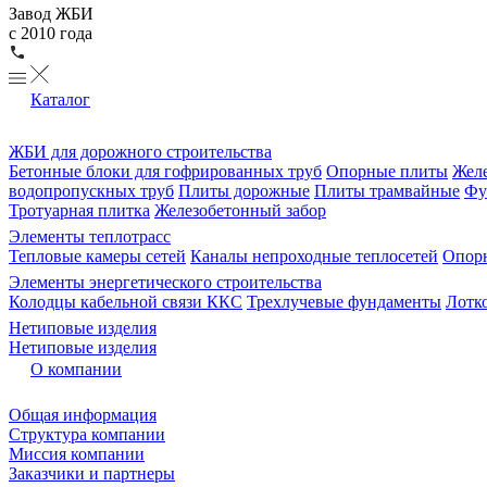
Завод ЖБИ
с 2010 года
Каталог
ЖБИ для дорожного строительства
Бетонные блоки для гофрированных труб
Опорные плиты
Желе
водопропускных труб
Плиты дорожные
Плиты трамвайные
Фу
Тротуарная плитка
Железобетонный забор
Элементы теплотрасс
Тепловые камеры сетей
Каналы непроходные теплосетей
Опорн
Элементы энергетического строительства
Колодцы кабельной связи ККС
Трехлучевые фундаменты
Лотк
Нетиповые изделия
Нетиповые изделия
О компании
Общая информация
Структура компании
Миссия компании
Заказчики и партнеры