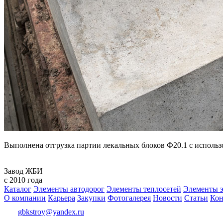
Выполнена отгрузка партии лекальных блоков Ф20.1 с использ
Завод ЖБИ
с 2010 года
Каталог
Элементы автодорог
Элементы теплосетей
Элементы э
О компании
Карьера
Закупки
Фотогалерея
Новости
Статьи
Кон
gbkstroy@yandex.ru