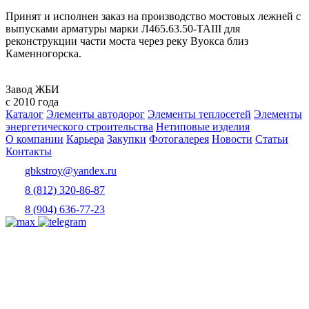
Принят и исполнен заказ на производство мостовых лежней с
выпусками арматуры марки Л465.63.50-ТАIII для
реконструкции части моста через реку Вуокса близ
Каменногорска.
Завод ЖБИ
с 2010 года
Каталог
Элементы автодорог
Элементы теплосетей
Элементы
энергетического строительства
Нетиповые изделия
О компании
Карьера
Закупки
Фотогалерея
Новости
Статьи
Контакты
gbkstroy@yandex.ru
8 (812) 320-86-87
8 (904) 636-77-23