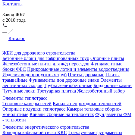
Контакты
Завод ЖБИ
с 2010 года
Каталог
ЖБИ для дорожного строительства
Бетонные блоки для гофрированных труб
Опорные плиты
Железобетонные плиты для ж/д переездов
Фундаментные
блоки ФБС
Прикромочные лотки и элементы водоотведения
Изделия водопропускных труб
Плиты дорожные
Плиты
трамвайные
Фундаменты под дорожные знаки
Элементы
лестничных сходов
Трубы железобетонные
Бордюрные камни
Чугунные люки
Тротуарная плитка
Железобетонный забор
Элементы теплотрасс
Тепловые камеры сетей
Каналы непроходные теплосетей
Опорные подушки теплотрасс
Камеры тепловые сборно-
монолитные
Каналы сборные на теплосетях
Фундаменты ФМ
- теплосети
Элементы энергетического строительства
Колодцы кабельной связи ККС
Трехлучевые фундаменты