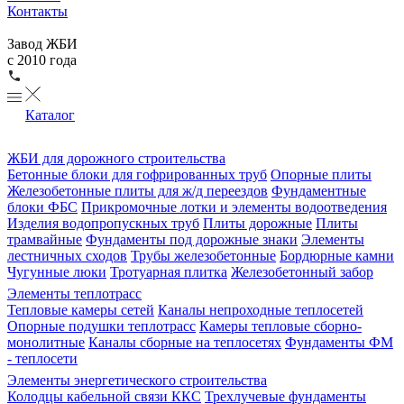
Контакты
Завод ЖБИ
с 2010 года
Каталог
ЖБИ для дорожного строительства
Бетонные блоки для гофрированных труб
Опорные плиты
Железобетонные плиты для ж/д переездов
Фундаментные
блоки ФБС
Прикромочные лотки и элементы водоотведения
Изделия водопропускных труб
Плиты дорожные
Плиты
трамвайные
Фундаменты под дорожные знаки
Элементы
лестничных сходов
Трубы железобетонные
Бордюрные камни
Чугунные люки
Тротуарная плитка
Железобетонный забор
Элементы теплотрасс
Тепловые камеры сетей
Каналы непроходные теплосетей
Опорные подушки теплотрасс
Камеры тепловые сборно-
монолитные
Каналы сборные на теплосетях
Фундаменты ФМ
- теплосети
Элементы энергетического строительства
Колодцы кабельной связи ККС
Трехлучевые фундаменты