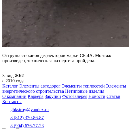
Отгрузка стаканов дефлекторов марки СБ-4А. Монтаж
произведен, техническая экспертиза пройдена.
Завод ЖБИ
с 2010 года
Каталог
Элементы автодорог
Элементы теплосетей
Элементы
энергетического строительства
Нетиповые изделия
О компании
Карьера
Закупки
Фотогалерея
Новости
Статьи
Контакты
gbkstroy@yandex.ru
8 (812) 320-86-87
8 (904) 636-77-23