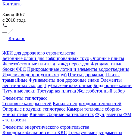
Контакты
Завод ЖБИ
с 2010 года
Каталог
ЖБИ для дорожного строительства
Бетонные блоки для гофрированных труб
Опорные плиты
Железобетонные плиты для ж/д переездов
Фундаментные
блоки ФБС
Прикромочные лотки и элементы водоотведения
Изделия водопропускных труб
Плиты дорожные
Плиты
трамвайные
Фундаменты под дорожные знаки
Элементы
лестничных сходов
Трубы железобетонные
Бордюрные камни
Чугунные люки
Тротуарная плитка
Железобетонный забор
Элементы теплотрасс
Тепловые камеры сетей
Каналы непроходные теплосетей
Опорные подушки теплотрасс
Камеры тепловые сборно-
монолитные
Каналы сборные на теплосетях
Фундаменты ФМ
- теплосети
Элементы энергетического строительства
Колодцы кабельной связи ККС
Трехлучевые фундаменты