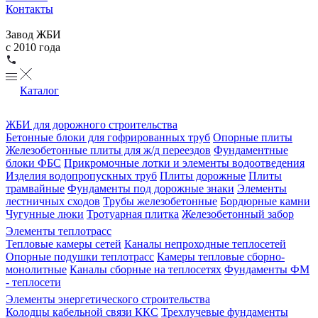
Контакты
Завод ЖБИ
с 2010 года
Каталог
ЖБИ для дорожного строительства
Бетонные блоки для гофрированных труб
Опорные плиты
Железобетонные плиты для ж/д переездов
Фундаментные
блоки ФБС
Прикромочные лотки и элементы водоотведения
Изделия водопропускных труб
Плиты дорожные
Плиты
трамвайные
Фундаменты под дорожные знаки
Элементы
лестничных сходов
Трубы железобетонные
Бордюрные камни
Чугунные люки
Тротуарная плитка
Железобетонный забор
Элементы теплотрасс
Тепловые камеры сетей
Каналы непроходные теплосетей
Опорные подушки теплотрасс
Камеры тепловые сборно-
монолитные
Каналы сборные на теплосетях
Фундаменты ФМ
- теплосети
Элементы энергетического строительства
Колодцы кабельной связи ККС
Трехлучевые фундаменты