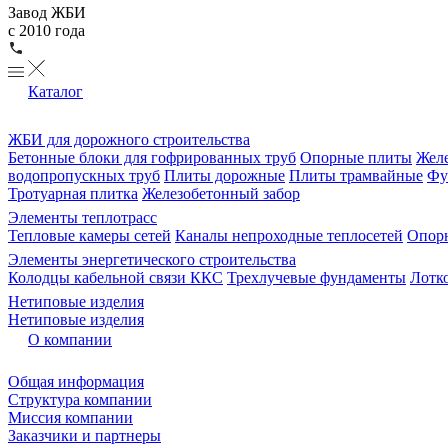
Завод ЖБИ
с 2010 года
Каталог
ЖБИ для дорожного строительства
Бетонные блоки для гофрированных труб
Опорные плиты
Желе
водопропускных труб
Плиты дорожные
Плиты трамвайные
Фу
Тротуарная плитка
Железобетонный забор
Элементы теплотрасс
Тепловые камеры сетей
Каналы непроходные теплосетей
Опорн
Элементы энергетического строительства
Колодцы кабельной связи ККС
Трехлучевые фундаменты
Лотк
Нетиповые изделия
Нетиповые изделия
О компании
Общая информация
Структура компании
Миссия компании
Заказчики и партнеры