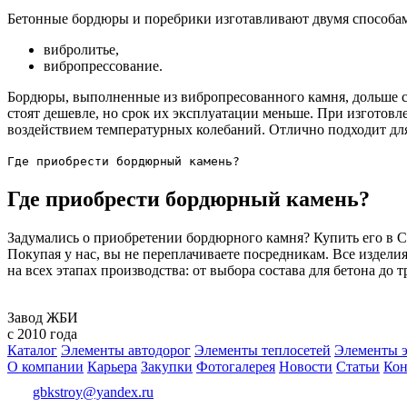
Бетонные бордюры и поребрики изготавливают двумя способа
вибролитье,
вибропрессование.
Бордюры, выполненные из вибропресованного камня, дольше с
стоят дешевле, но срок их эксплуатации меньше. При изготов
воздействием температурных колебаний. Отлично подходит дл
Где приобрести бордюрный камень?
Где приобрести бордюрный камень?
Задумались о приобретении бордюрного камня? Купить его в 
Покупая у нас, вы не переплачиваете посредникам. Все издел
на всех этапах производства: от выбора состава для бетона д
Завод ЖБИ
с 2010 года
Каталог
Элементы автодорог
Элементы теплосетей
Элементы э
О компании
Карьера
Закупки
Фотогалерея
Новости
Статьи
Кон
gbkstroy@yandex.ru