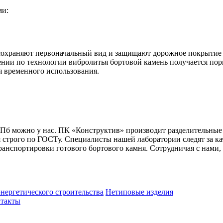
ми:
охраняют первоначальный вид и защищают дорожное покрытие о
лении по технологии вибролитья бортовой камень получается пор
я временного использования.
СПб можно у нас. ПК «Конструктив» производит разделительные
ия строго по ГОСТу. Специалисты нашей лаборатории следят за 
о транспортировки готового бортового камня. Сотрудничая с нам
нергетического строительства
Нетиповые изделия
такты