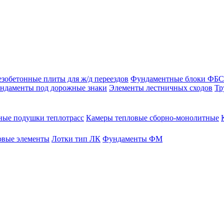
зобетонные плиты для ж/д переездов
Фундаментные блоки ФБС
ндаменты под дорожные знаки
Элементы лестничных сходов
Тр
ые подушки теплотрасс
Камеры тепловые сборно-монолитные
овые элементы
Лотки тип ЛК
Фундаменты ФМ