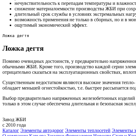
нечувствительность к перепадам температуры и влажност
снижение материалоемкости производства ЖБИ при сохр
длительный срок службы в условиях экстремальных нагр
возможность применения не только в сборных, но и в мо
ощутимый экономический эффект.
Ложка дегтя
Ложка дегтя
Помимо очевидных достоинств, у предварительно напряженного
обычными ЖБИ. Кроме того, производство каждой серии элеме
отрицательно сказаться на эксплуатационных свойствах, вплот
Существенным недостатком являются высокие значения тепло- 
обладает меньшей огнестойкостью, т.е. быстрее рассыпается п
Выбор предварительно напряженных железобетонных изделий д
только в этом случае обеспечена длительная и безопасная эксп
Завод ЖБИ
с 2010 года
Каталог
Элементы автодорог
Элементы теплосетей
Элементы э
О компании
Карьера
Закупки
Фотогалерея
Новости
Статьи
Кон