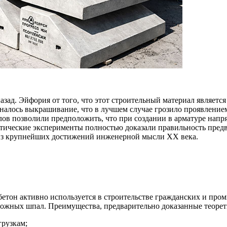
зад. Эйфория от того, что этот строительный материал являетс
налось выкрашивание, что в лучшем случае грозило проявление
лов позволили предположить, что при создании в арматуре нап
ические эксперименты полностью доказали правильность предва
 из крупнейших достижений инженерной мысли XX века.
етон активно используется в строительстве гражданских и про
рожных шпал. Преимущества, предварительно доказанные теорет
грузкам;