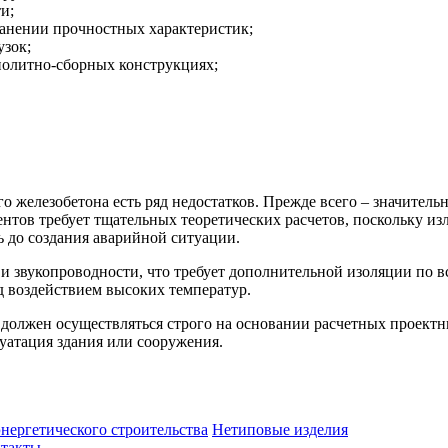
и;
анении прочностных характеристик;
узок;
нолитно-сборных конструкциях;
 железобетона есть ряд недостатков. Прежде всего – значитель
нтов требует тщательных теоретических расчетов, поскольку 
ь до создания аварийной ситуации.
и звукопроводности, что требует дополнительной изоляции по 
од воздействием высоких температур.
олжен осуществляться строго на основании расчетных проектн
луатация здания или сооружения.
нергетического строительства
Нетиповые изделия
такты