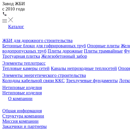
Завод ЖБИ
с 2010 года
Каталог
ЖБИ для дорожного строительства
Бетонные блоки для гофрированных труб
Опорные плиты
Желе
водопропускных труб
Плиты дорожные
Плиты трамвайные
Фу
Тротуарная плитка
Железобетонный забор
Элементы теплотрасс
Тепловые камеры сетей
Каналы непроходные теплосетей
Опорн
Элементы энергетического строительства
Колодцы кабельной связи ККС
Трехлучевые фундаменты
Лотк
Нетиповые изделия
Нетиповые изделия
О компании
Общая информация
Структура компании
Миссия компании
Заказчики и партнеры