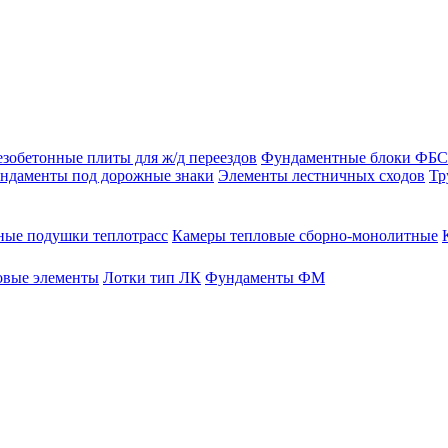
зобетонные плиты для ж/д переездов
Фундаментные блоки ФБС
ндаменты под дорожные знаки
Элементы лестничных сходов
Тр
ые подушки теплотрасс
Камеры тепловые сборно-монолитные
овые элементы
Лотки тип ЛК
Фундаменты ФМ