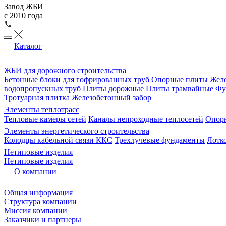
Завод ЖБИ
с 2010 года
Каталог
ЖБИ для дорожного строительства
Бетонные блоки для гофрированных труб
Опорные плиты
Желе
водопропускных труб
Плиты дорожные
Плиты трамвайные
Фу
Тротуарная плитка
Железобетонный забор
Элементы теплотрасс
Тепловые камеры сетей
Каналы непроходные теплосетей
Опорн
Элементы энергетического строительства
Колодцы кабельной связи ККС
Трехлучевые фундаменты
Лотк
Нетиповые изделия
Нетиповые изделия
О компании
Общая информация
Структура компании
Миссия компании
Заказчики и партнеры