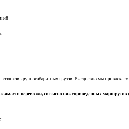
рный
р.
евозчиков крупногабаритных грузов. Ежедневно мы привлекаем о
тоимости перевозки, согласно нижеприведенных маршрутов (г
г