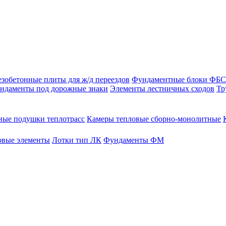
зобетонные плиты для ж/д переездов
Фундаментные блоки ФБС
ндаменты под дорожные знаки
Элементы лестничных сходов
Тр
ые подушки теплотрасс
Камеры тепловые сборно-монолитные
овые элементы
Лотки тип ЛК
Фундаменты ФМ